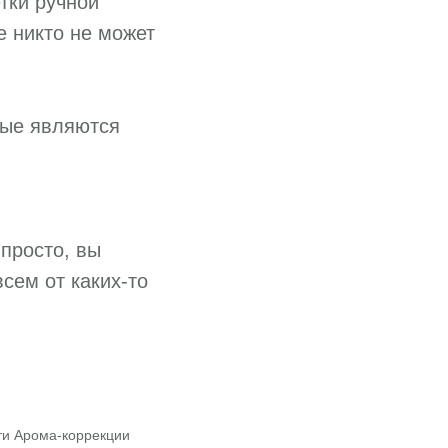
тки ручной
е никто не может
рые являются
 просто, вы
сем от каких-то
ти Арома-коррекции