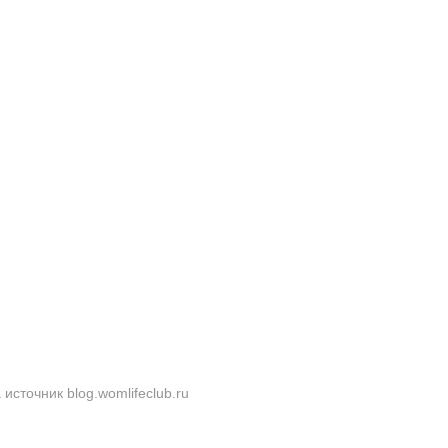
сточник blog.womlifeclub.ru