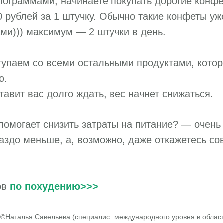
лограммами, начинаете покупать дорогие конфе
0 рублей за 1 штучку. Обычно такие конфеты уж
ми))) максимум — 2 штучки в день.
тупаем со всеми остальными продуктами, кото
ю.
тавит вас долго ждать, вес начнет снижаться.
 помогает снизить затраты на питание? — очень
раздо меньше, а, возможно, даже откажетесь сов
ов
по похудению>>>
 ©Наталья Савельева (специалист международного уровня в облас