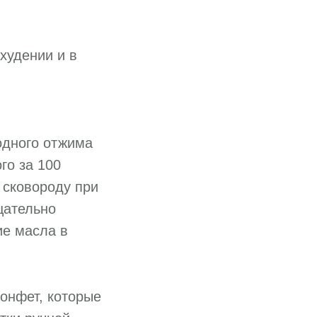
худении и в
одного отжима
го за 100
 сковороду при
щательно
ие масла в
онфет, которые