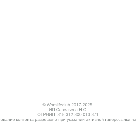
© Womlifeclub 2017-2025.
ИП Савельева Н.С.
ОГРНИП: 315 312 300 013 371
вание контента разрешено при указании активной гиперссылки на и