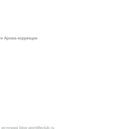
ти Арома-коррекции
сточник blog.womlifeclub.ru