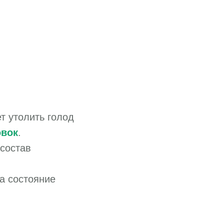
т утолить голод
овок
.
состав
а состояние