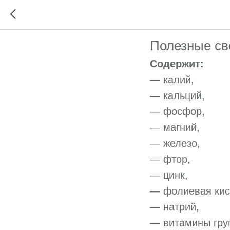
Маш — 
Полезные св
Содержит:
— калий,
— кальций,
— фосфор,
— магний,
— железо,
— фтор,
— цинк,
— фолиевая кис
— натрий,
— витамины групп